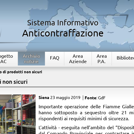
Sistema Informativo
Anticontraffazione
rogetto
Archivio
Area
Area
FAQ
Bibliote
IAC
notizie
Aziende
P.A.
 di prodotti non sicuri
 non sicuri
Siena
23 maggio 2019
Fonte
: GdF
​Importante operazione delle Fiamme Gialle 
hanno sottoposto a sequestro oltre 21 mil
rispondenti ai requisiti minimi di sicurezza.
L’attività - eseguita nell’ambito del “Dispo
dal Comando Provinciale per contrastare 