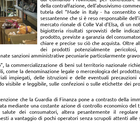
della contraffazione, dell’abusivismo commer
tutela del “Made in Italy - ha consentito 
sessantenne che si è reso responsabile dell’
mercato rionale di Colle Val d’Elsa, di un not
bigiotteria risultati sprovvisti delle indic
prodotto, previste a garanzia del consumator
chiare e precise su ciò che acquista. Oltre 
dei prodotti potenzialmente pericolosi,
ate sanzioni amministrative pecuniarie particolarmente gravo
 la commercializzazione di beni sul territorio nazionale richie
ili, come la denominazione legale o merceologica del prodotto
ali impiegati, delle istruzioni e delle eventuali precauzioni 
o visibile e leggibile, sulle confezioni o sulle etichette dei 
ttenzione che la Guardia di Finanza pone a contrasto della im
zzata mediante una costante azione di controllo economico del te
la salute dei consumatori, altera pesantemente il regolar
esti a vantaggio di pochi operatori senza scrupoli attenti alle 