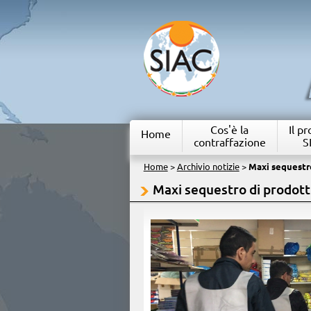
Cos'è la
Il p
Home
contraffazione
S
Home
>
Archivio notizie
>
Maxi sequestro
Maxi sequestro di prodotti