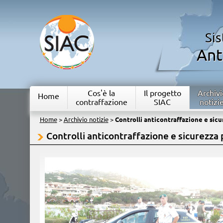
Si
Ant
Cos'è la
Il progetto
Archivi
Home
contraffazione
SIAC
notizi
Home
>
Archivio notizie
>
Controlli anticontraffazione e sic
Controlli anticontraffazione e sicurezza 