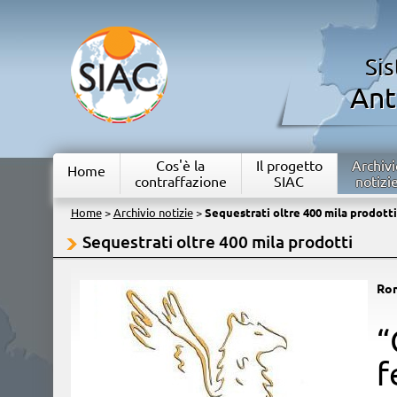
Si
Ant
Cos'è la
Il progetto
Archivi
Home
contraffazione
SIAC
notizi
Home
>
Archivio notizie
>
Sequestrati oltre 400 mila prodotti
Sequestrati oltre 400 mila prodotti
Ro
​
f