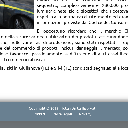
sequestro, complessivamente, 280.000 prod
luminarie natalizie e giocattoli che riporta
rispetto alla normativa di rifermento ed erano
informazioni previste dal Codice del Consum
E’ opportuno ricordare che il marchio C
 e della sicurezza degli utilizzatori dei prodotti, assicurandone
che, nelle varie fasi di produzione, siano stati rispettati i requ
 del commercio di prodotti insicuri danneggia il mercato, sot
 e favorisce, parallelamente la diffusione di altri gravi illec
ed il commercio abusivo.
ali siti in Giulianova (TE) e Silvi (TE) sono stati segnalati alla loc
Copyright © 2013 - Tutti i Diritti Riservati
Contatti
Note legali
Privacy