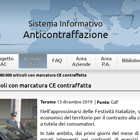
Sistema Informativo
Anticontraffazione
rogetto
Archivio
Area
Area
FAQ
Bibliote
IAC
notizie
Aziende
P.A.
80.000 articoli con marcatura CE contraffatta
coli con marcatura CE contraffatta
Teramo
13 dicembre 2019
Fonte
: GdF
​Nell’approssimarsi delle Festività Natalizie, so
economici del territorio per il contrasto alla 
a tutela dei consumatori.
In tale ambito, dai primi giorni del mese di
mirati interventi nei confronti di eserci