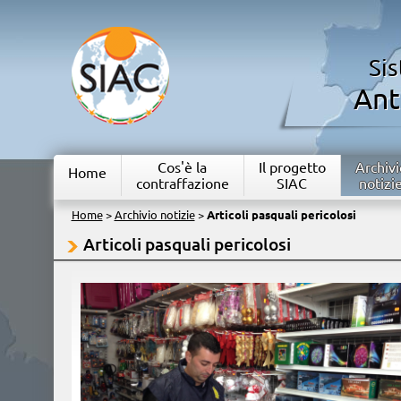
Si
Ant
Cos'è la
Il progetto
Archivi
Home
contraffazione
SIAC
notizi
Home
>
Archivio notizie
>
Articoli pasquali pericolosi
Articoli pasquali pericolosi