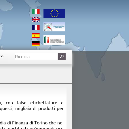
ca
i, con false etichettature e
questi, migliaia di prodotti per
dia di Finanza di Torino che nei
nda, gestita da un’imprenditrice