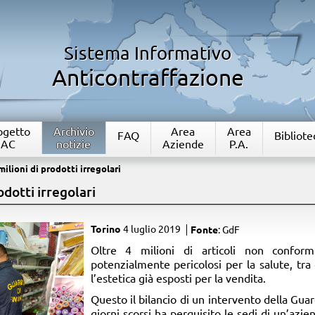
Sistema Informativo
Anticontraffazione
rogetto
Archivio
Area
Area
FAQ
Bibliote
IAC
notizie
Aziende
P.A.
ilioni di prodotti irregolari
odotti irregolari
Torino
4 luglio 2019
Fonte
: GdF
Oltre 4 milioni di articoli non conform
potenzialmente pericolosi per la salute, tra 
l’estetica già esposti per la vendita.
Questo il bilancio di un intervento della Guar
giorni scorsi ha perquisito le sedi di un’azie