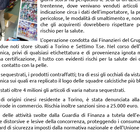
trentenne, dove venivano venduti articoli
indicazione circa i dati dell’importatore, la 
pericolose, le modalità di smaltimento e, non
che gli acquirenti dovrebbero rispettare pe
rischio per la salute.
L’operazione condotta dai Finanzieri del Gru
due noti store situati a Torino e Settimo T.se. Nel corso dell’
onica, privi di qualsiasi etichettatura e di provenienza ignota m
a certificazione, il tutto con evidenti rischi per la salute dei
a contatto con la pelle.
sequestrati, i prodotti contraffatti; tra di essi gli occhiali da vi
nica sui quali era replicato il logo delle squadre calcistiche più 
ati oltre 4 milioni gli articoli di varia natura sequestrati.
di origini cinesi residente a Torino, è stata denunciata all
rode in commercio. Rischia inoltre sanzioni sino a 25.000 euro.
 delle attività svolte dalla Guardia di Finanza a tutela dell’
e distorsive e lesive della concorrenza, proteggendo i consumat
ard di sicurezza imposti dalla normativa nazionale e dell’Union