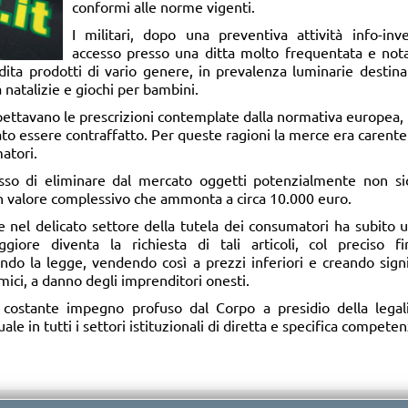
conformi alle norme vigenti.
I militari, dopo una preventiva attività info-in
accesso presso una ditta molto frequentata e nota 
ndita prodotti di vario genere, in prevalenza luminarie destin
 natalizie e giochi per bambini.
spettavano le prescrizioni contemplate dalla normativa europea, 
ato essere contraffatto. Per queste ragioni la merce era carente 
matori.
sso di eliminare dal mercato oggetti potenzialmente non sicu
 un valore complessivo che ammonta a circa 10.000 euro.
 nel delicato settore della tutela dei consumatori ha subito un
giore diventa la richiesta di tali articoli, col preciso 
do la legge, vendendo così a prezzi inferiori e creando signifi
ici, a danno degli imprenditori onesti.
 il costante impegno profuso dal Corpo a presidio della leg
ale in tutti i settori istituzionali di diretta e specifica competen