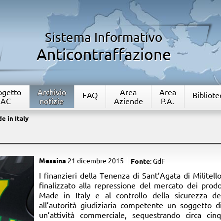
Sistema Informativo
Anticontraffazione
rogetto
Archivio
Area
Area
FAQ
Bibliote
IAC
notizie
Aziende
P.A.
e in Italy
Messina
21 dicembre 2015
Fonte
: GdF
​I finanzieri della Tenenza di Sant’Agata di Militell
finalizzato alla repressione del mercato dei prodot
Made in Italy e al controllo della sicurezza d
all’autorità giudiziaria competente un soggetto di
un’attività commerciale, sequestrando circa cinq