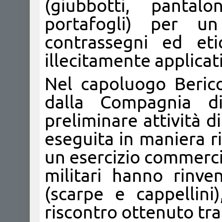
(giubbotti, pantal
portafogli) per u
contrassegni ed etic
illecitamente applicati
Nel capoluogo Berico 
dalla Compagnia d
preliminare attività 
eseguita in maniera r
un esercizio commercial
militari hanno rinve
(scarpe e cappellini
riscontro ottenuto tram