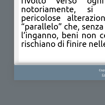
rivolto verso ogn
notoriamente, si 
pericolose alterazi
“parallelo” che, senz
l’inganno, beni non ce
rischiano di finire nel
Copy
Co