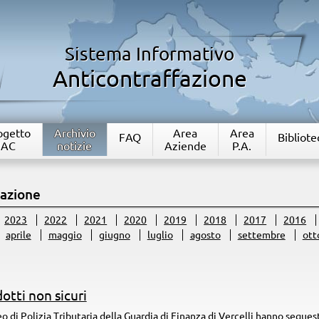
Sistema Informativo
Anticontraffazione
rogetto
Archivio
Area
Area
FAQ
Bibliote
IAC
notizie
Aziende
P.A.
fazione
2023
2022
2021
2020
2019
2018
2017
2016
aprile
maggio
giugno
luglio
agosto
settembre
ott
otti non sicuri
leo di Polizia Tributaria della Guardia di Finanza di Vercelli hanno seques