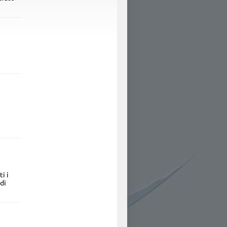
i i
di