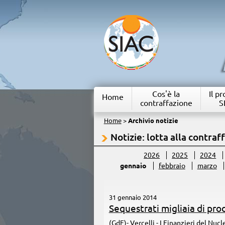
Cos'è la
Il p
Home
contraffazione
S
Home
>
Archivio notizie
Notizie: lotta alla contraf
2026
2025
2024
gennaio
febbraio
marzo
31 gennaio 2014
Sequestrati migliaia di prod
(GdF)- Vercelli - I Finanzieri del Nuc