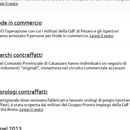
gi il resto
rode in commercio
O l’operazione con cui i militari della GdF di Pesaro e gli ispettori
hanno arrestato 9 persone per frode in commercio.
Leggi il resto
archi contraffatti
del Comando Provinciale di Catanzaro hanno individuato un negozio di
 indumenti “originali”, immetteva nel circuito commerciale accessori
orologi contraffatti
artigianale dove venivano fabbricati e lavorati orologi di pregio riportant
fatti, è stata scoperta dai militari del Gruppo Pronto Impiego della GdF 
e Via Roma.
Leggi il resto
. nel 2013