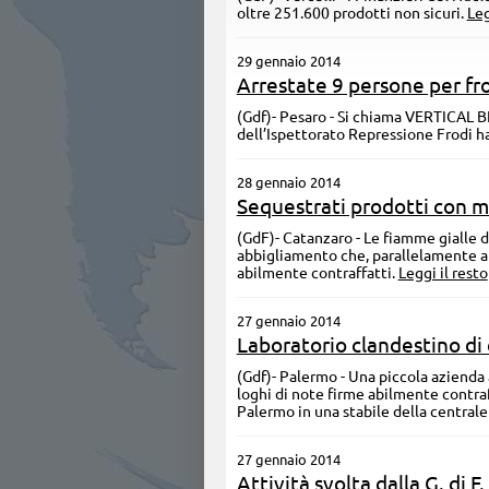
oltre 251.600 prodotti non sicuri.
Leg
29 gennaio 2014
Arrestate 9 persone per f
(Gdf)- Pesaro - ​Si chiama VERTICAL BI
dell’Ispettorato Repressione Frodi 
28 gennaio 2014
Sequestrati prodotti con m
(GdF)- Catanzaro - Le fiamme gialle 
abbigliamento che, parallelamente a
abilmente contraffatti.
Leggi il resto
27 gennaio 2014
Laboratorio clandestino di 
(Gdf)- Palermo - ​Una piccola azienda 
loghi di note firme abilmente contraf
Palermo in una stabile della central
27 gennaio 2014
Attività svolta dalla G. di F