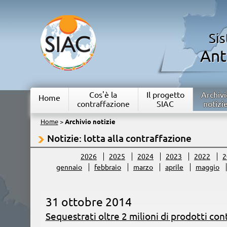
Si
Ant
Cos'è la
Il progetto
Archivi
Home
contraffazione
SIAC
notizi
Home
>
Archivio notizie
Notizie: lotta alla contraffazione
2026
2025
2024
2023
2022
2
gennaio
febbraio
marzo
aprile
maggio
31 ottobre 2014
Sequestrati oltre 2 milioni di prodotti con