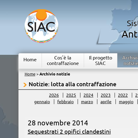
Si
Ant
Cos'è la
Il progetto
Archivi
Home
contraffazione
SIAC
notizi
Home
>
Archivio notizie
Notizie: lotta alla contraffazione
2026
2025
2024
2023
2022
2
gennaio
febbraio
marzo
aprile
maggio
28 novembre 2014
Sequestrati 2 opifici clandestini