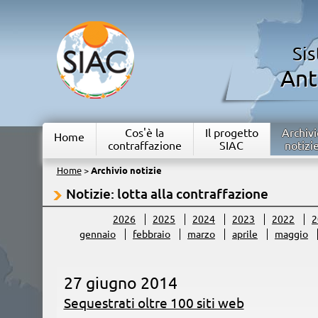
Si
Ant
Cos'è la
Il progetto
Archivi
Home
contraffazione
SIAC
notizi
Home
>
Archivio notizie
Notizie: lotta alla contraffazione
2026
2025
2024
2023
2022
2
gennaio
febbraio
marzo
aprile
maggio
27 giugno 2014
Sequestrati oltre 100 siti web