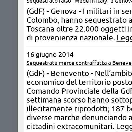
Sequestrato falso "Made in Italy" a Genov
(GdF) - Genova - I militari in s
Colombo, hanno sequestrato a
Toscana oltre 22.000 oggetti in
di provenienza nazionale.
Legg
16 giugno 2014
Sequestrata merce contraffatta a Benev
(GdF) - Benevento - Nell’ambito
economico del territorio posto
Comando Provinciale della GdF
settimana scorso hanno sotto
illecitamente riprodotti; 187 b
diverse marche denunciando all
cittadini extracomunitari.
Legg