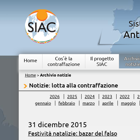
Si
Ant
Cos'è la
Il progetto
Archivi
Home
contraffazione
SIAC
notizi
Home
>
Archivio notizie
Notizie: lotta alla contraffazione
2026
2025
2024
2023
2022
2
gennaio
febbraio
marzo
aprile
maggio
31 dicembre 2015
Festività natalizie: bazar del falso