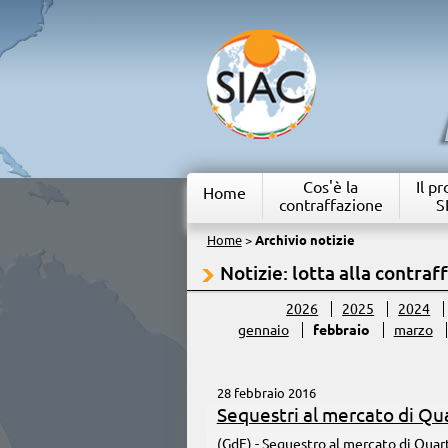
Cos'è la
Il p
Home
contraffazione
S
Home
>
Archivio notizie
Notizie: lotta alla contraf
2026
2025
2024
gennaio
febbraio
marzo
28 febbraio 2016
Sequestri al mercato di Qu
(GdF) - Sequestro al mercato di Quart