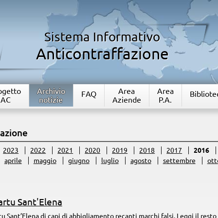
Sistema Informativo
Anticontraffazione
rogetto
Archivio
Area
Area
FAQ
Bibliote
IAC
notizie
Aziende
P.A.
fazione
2023
2022
2021
2020
2019
2018
2017
2016
aprile
maggio
giugno
luglio
agosto
settembre
ott
artu Sant'Elena
u Sant’Elena di capi di abbigliamento recanti marchi falsi.
Leggi il resto