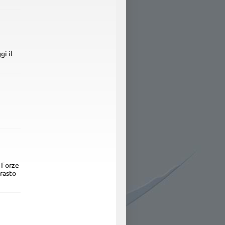
gi il
e Forze
trasto