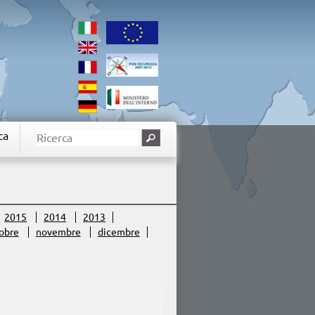
ca
2015
2014
2013
obre
novembre
dicembre