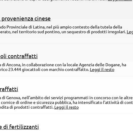
i provenienza cinese
ando Provinciale di Latina, nel più ampio contesto della tutela della
ato, nel territorio sud pontino, un sequestro di prodotti irregolari.
Leg
oli contraffatti
a di Ancona, in collaborazione con la locale Agenzia delle Dogane, ha
rico 23.444 giocattoli con marchio contraffatto.
Leggi il resto
raffatti
za di Genova, nell’ambito dei servizi programmati in concorso con le altr
 cornice di ordine e sicurezza pubblica, ha intensificato l’attività di con
dita di prodotti contraffatti.
Leggi il resto
di fertilizzanti