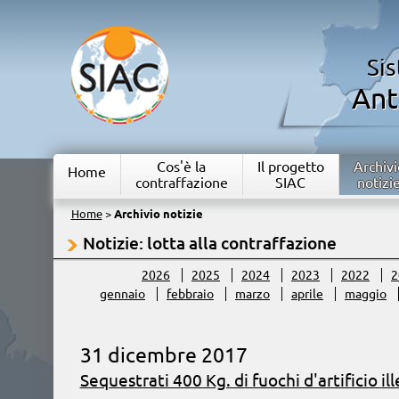
Si
Ant
Cos'è la
Il progetto
Archivi
Home
contraffazione
SIAC
notizi
Home
>
Archivio notizie
Notizie: lotta alla contraffazione
2026
2025
2024
2023
2022
2
gennaio
febbraio
marzo
aprile
maggio
31 dicembre 2017
Sequestrati 400 Kg. di fuochi d'artificio ill