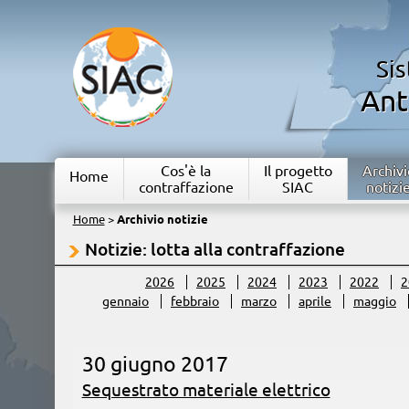
Si
Ant
Cos'è la
Il progetto
Archivi
Home
contraffazione
SIAC
notizi
Home
>
Archivio notizie
Notizie: lotta alla contraffazione
2026
2025
2024
2023
2022
2
gennaio
febbraio
marzo
aprile
maggio
30 giugno 2017
Sequestrato materiale elettrico