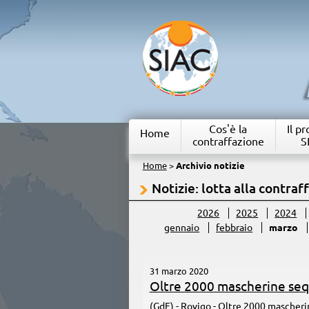
Cos'è la
Il p
Home
contraffazione
S
Home
>
Archivio notizie
Notizie: lotta alla contraf
2026
2025
2024
gennaio
febbraio
marzo
31 marzo 2020
Oltre 2000 mascherine seq
(GdF) - Rovigo - Oltre 2000 mascheri