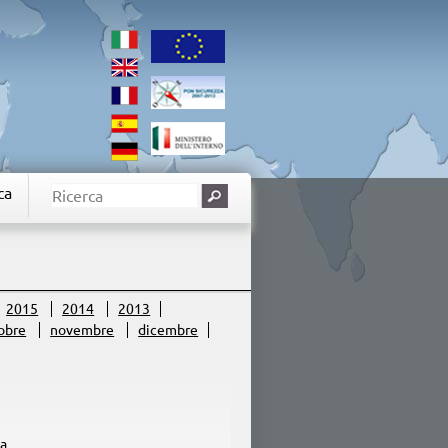
ca
2015
2014
2013
obre
novembre
dicembre
ta