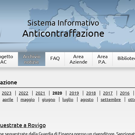
Sistema Informativo
Anticontraffazione
rogetto
Archivio
Area
Area
FAQ
Bibliote
IAC
notizie
Aziende
P.A.
fazione
2023
2022
2021
2020
2019
2018
2017
2016
aprile
maggio
giugno
luglio
agosto
settembre
ott
uestrate a Rovigo
ne sequestrate dalla Guardia di Finanza presso un rivenditore. Sanziona