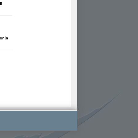
di
er la