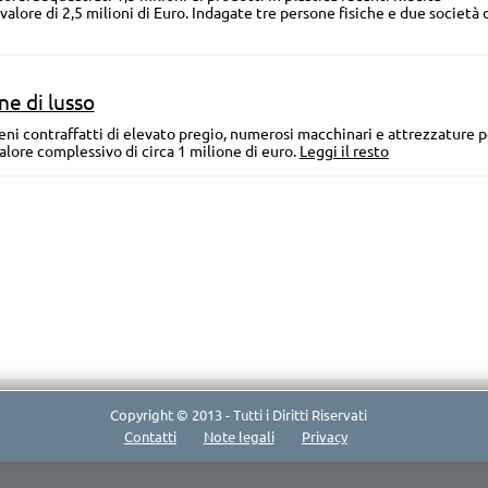
valore di 2,5 milioni di Euro. Indagate tre persone fisiche e due società 
ne di lusso
eni contraffatti di elevato pregio, numerosi macchinari e attrezzature p
alore complessivo di circa 1 milione di euro.
Leggi il resto
Copyright © 2013 - Tutti i Diritti Riservati
Contatti
Note legali
Privacy