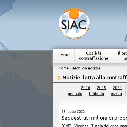
Cos'è la
Il p
Home
contraffazione
S
Home
>
Archivio notizie
Notizie: lotta alla contraf
2026
2025
2024
gennaio
febbraio
marzo
15 luglio 2022
Sequestrati milioni di prodo
(GdF) - Vicenza - Tutela del consumato