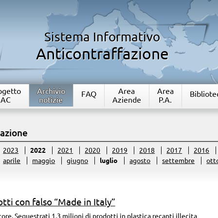
Sistema Informativo
Anticontraffazione
rogetto
Archivio
Area
Area
FAQ
Bibliote
IAC
notizie
Aziende
P.A.
fazione
2023
2022
2021
2020
2019
2018
2017
2016
aprile
maggio
giugno
luglio
agosto
settembre
ott
tti con falso “Made in Italy”
re. Sequestrati 1,3 milioni di prodotti in plastica recanti illecita