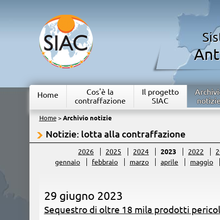
Si
Ant
Cos'è la
Il progetto
Archivi
Home
contraffazione
SIAC
notizi
Home
>
Archivio notizie
Notizie: lotta alla contraffazione
2026
2025
2024
2023
2022
2
gennaio
febbraio
marzo
aprile
maggio
29 giugno 2023
Sequestro di oltre 18 mila prodotti pericol