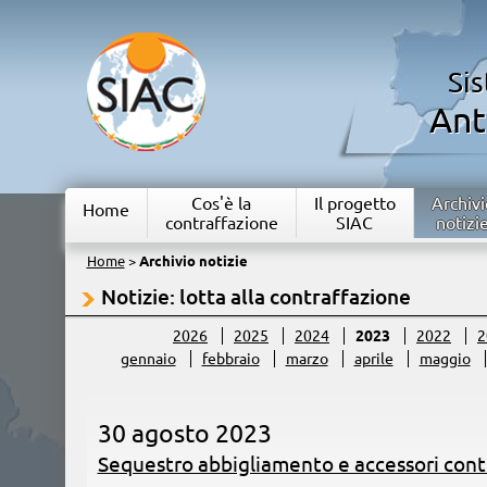
Si
Ant
Cos'è la
Il progetto
Archivi
Home
contraffazione
SIAC
notizi
Home
>
Archivio notizie
Notizie: lotta alla contraffazione
2026
2025
2024
2023
2022
2
gennaio
febbraio
marzo
aprile
maggio
30 agosto 2023
Sequestro abbigliamento e accessori contr