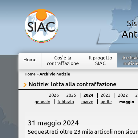
Si
Ant
Cos'è la
Il progetto
Archivi
Home
contraffazione
SIAC
notizi
Home
>
Archivio notizie
Notizie: lotta alla contraffazione
2026
2025
2024
2023
2022
2
gennaio
febbraio
marzo
aprile
maggio
31 maggio 2024
Sequestrati oltre 23 mila articoli non sicur