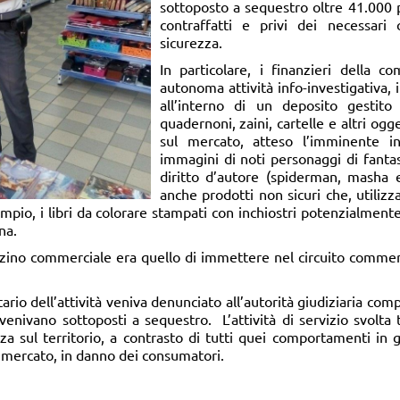
sottoposto a sequestro oltre 41.000 pr
contraffatti e privi dei necessari 
sicurezza.
In particolare, i finanzieri della c
autonoma attività info-investigativa,
all’interno di un deposito gestito 
quadernoni, zaini, cartelle e altri og
sul mercato, atteso l’imminente ini
immagini di noti personaggi di fantas
diritto d’autore (spiderman, masha 
anche prodotti non sicuri che, utilizz
mpio, i libri da colorare stampati con inchiostri potenzialmente 
na.
zino commerciale era quello di immettere nel circuito commercia
atario dell’attività veniva denunciato all’autorità giudiziaria c
i venivano sottoposti a sequestro. L’attività di servizio svolta 
nza sul territorio, a contrasto di tutti quei comportamenti in 
l mercato, in danno dei consumatori.