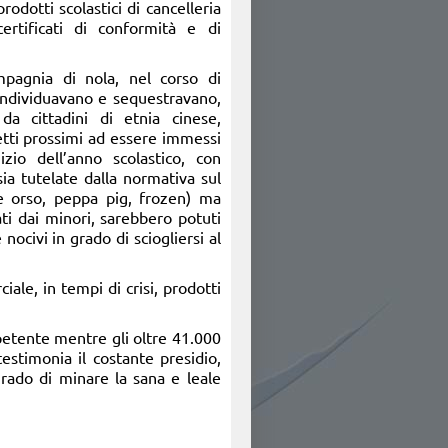
odotti scolastici di cancelleria
certificati di conformità e di
ompagnia di nola, nel corso di
 individuavano e sequestravano,
da cittadini di etnia cinese,
getti prossimi ad essere immessi
zio dell’anno scolastico, con
ia tutelate dalla normativa sul
e orso, peppa pig, frozen) ma
ati dai minori, sarebbero potuti
nocivi in grado di sciogliersi al
le, in tempi di crisi, prodotti
ompetente mentre gli oltre 41.000
testimonia il costante presidio,
grado di minare la sana e leale