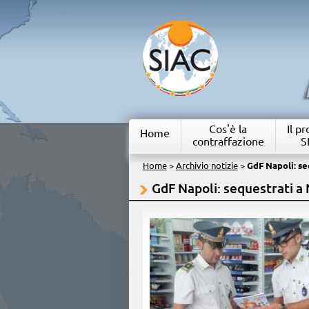
Cos'è la
Il p
Home
contraffazione
S
Home
>
Archivio notizie
>
GdF Napoli: se
GdF Napoli: sequestrati a N