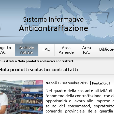
Sistema Informativo
Anticontraffazione
rogetto
Archivio
Area
Area
FAQ
Bibliote
IAC
notizie
Aziende
P.A.
questrati a Nola prodotti scolastici contraffatti.
ola prodotti scolastici contraffatti.
Napoli
12 settembre 2015
Fonte
: G.d.F
​Nel quadro della costante attività d
fenomeno della contraffazione, che d
opportunità e lavoro alle imprese 
salute dei consumatori, soprattutto
comando provinciale della guardi