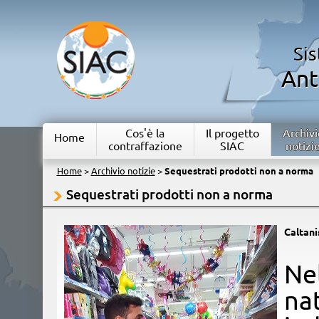
Si
Ant
Cos'è la
Il progetto
Archivi
Home
contraffazione
SIAC
notizi
Home
>
Archivio notizie
>
Sequestrati prodotti non a norma
Sequestrati prodotti non a norma
Caltani
​N
na