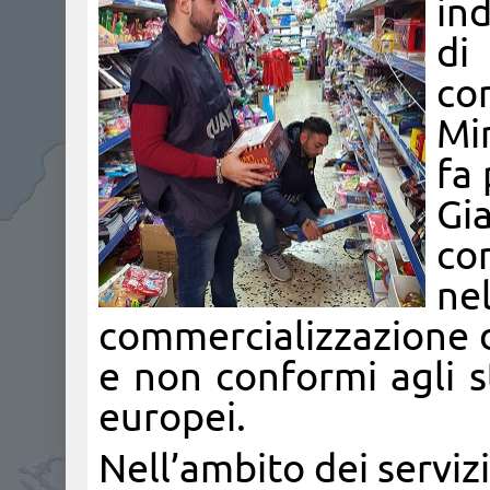
ind
di
co
Mi
fa 
Gi
con
n
commercializzazione di
e non conformi agli s
europei.
Nell’ambito dei servizi