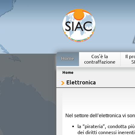
Cos'è la
Il p
Home
contraffazione
S
Home
Elettronica
Nel settore dell’elettronica vi so
la “pirateria”, condotta pi
dei diritti connessi ineren