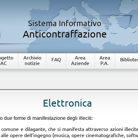
Sistema Informativo
Anticontraffazione
rogetto
Archivio
Area
Area
FAQ
Bibliote
IAC
notizie
Aziende
P.A.
​​​Elettronica
:
no due forme di manifestazione degli illeciti
ù comune e dilagante, che si manifesta attraverso azioni illecit
ti alle opere dell’ingegno (musica, opere cinematografiche, softwa