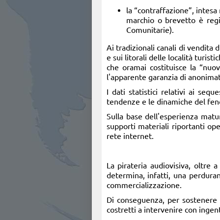
la “contraffazione”, intesa n
marchio o brevetto è regi
Comunitarie).
Ai tradizionali canali di vendita 
e sui litorali delle località turi
che oramai costituisce la “nuova
l'apparente garanzia di anonimato
I dati statistici relativi ai se
tendenze e le dinamiche del fe
Sulla base dell'esperienza matu
supporti materiali riportanti ope
rete internet.
La pirateria audiovisiva, oltre a
determina, infatti, una perdurant
commercializzazione.
Di conseguenza, per sostenere le
costretti a intervenire con ingen