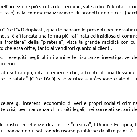
ell’accezione più stretta del termine, vale a dire l’illecita riprod
strato) o la commercializzazione di prodotti non sicuri (perc
di CD e DVD duplicati, quali le bancarelle presenti nei mercatini r
stiche, si è affiancata una forma più raffinata ed insidiosa di comm
 frontiera" della “pirateria", vista la grande rapidità con cui
 che essa offre, tanto ai venditori quanto ai clienti.
questri eseguiti negli ultimi anni e le risultanze investigativ
nomeno.
rata sul campo, infatti, emerge che, a fronte di una flession
re “piratate" (CD e DVD), si è verificata un'esponenziale diffus
 celare gli interessi economici di veri e propri sodalizi crimina
e crisi, per mancanza di introiti legali, nei correlati settori d
 nostre eccellenze di artisti e "creativi", l'Unione Europea, 
ti finanziamenti, sottraendo risorse pubbliche da altre priorità.