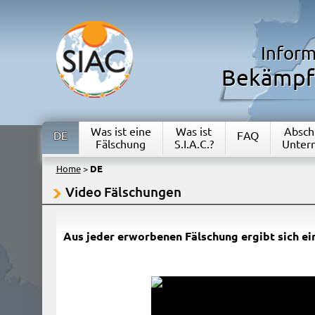
Inform
Bekämpfu
Was ist eine
Was ist
Abschn
DE
FAQ
Fälschung
S.I.A.C.?
Unter
Home
>
DE
Video Fälschungen
Aus jeder erworbenen Fälschung ergibt sich ei