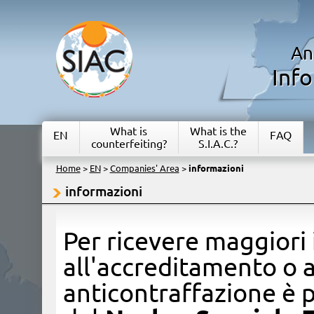
An
Inf
What is
What is the
EN
FAQ
counterfeiting?
S.I.A.C.?
Home
>
EN
>
Companies' Area
>
informazioni
informazioni
​Per ricevere maggiori
all'accreditamento o a
anticontraffazione è p