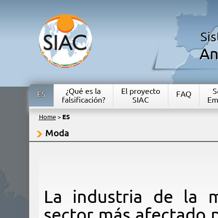
Si
An
¿Qué es la
El proyecto
S
ES
FAQ
falsificación?
SIAC
Em
Home
>
ES
Moda
La industria de la 
sector más afectado p