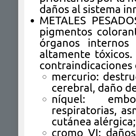
daños al sistema in
METALES PESADOS,
pigmentos coloran
órganos interno
altamente tóxicos.
contraindicaciones 
​m
erc
urio: destr
cerebral, daño d
níquel: embo
respiratorias, a
cutánea alérgica;
cromo VI: daños