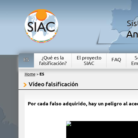
Si
An
¿Qué es la
El proyecto
S
ES
FAQ
falsificación?
SIAC
Em
Home
>
ES
Vídeo falsificación
Por cada falso adquirido, hay un peligro al ac