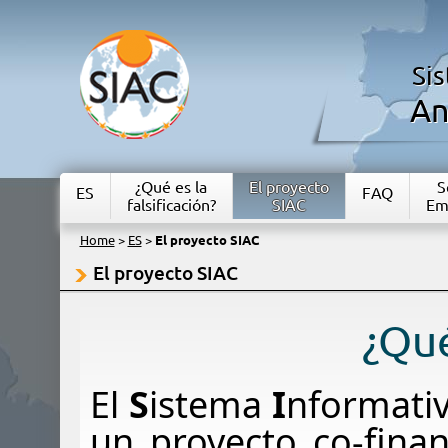
Si
An
¿Qué es la
El proyecto
S
ES
FAQ
falsificación?
SIAC
Em
Home
>
ES
>
El proyecto SIAC
El proyecto SIAC
¿Qué
El
S
istema
I
nformati
un proyecto co-fina