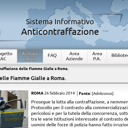
Sistema Informativo
Anticontraffazione
rogetto
Archivio
Area
Area
FAQ
Bibliote
IAC
notizie
Aziende
P.A.
raffazione delle Fiamme Gialle a Roma.
delle Fiamme Gialle a Roma.
ROMA
26 febbraio 2014
Fonte
: (Adnkronos)
​Prosegue la lotta alla contraffazione, a nemme
Protocollo per il contrasto alla commercializzazi
pericolosi e per la tutela della concorrenza, sot
tra le varie Istituzioni interessate al contrasto
uomini delle forze di polizia hanno fatto irruzio