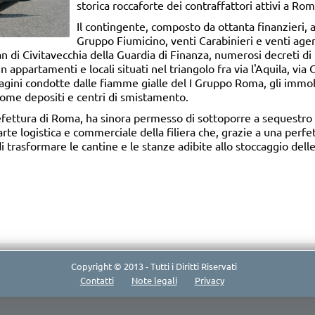
storica roccaforte dei contraffattori attivi a Rom
Il contingente, composto da ottanta finanzieri, af
Gruppo Fiumicino, venti Carabinieri e venti agent
n di Civitavecchia della Guardia di Finanza, numerosi decreti di
n appartamenti e locali situati nel triangolo fra via l'Aquila, via
ndagini condotte dalle fiamme gialle del I Gruppo Roma, gli immo
come depositi e centri di smistamento.
efettura di Roma, ha sinora permesso di sottoporre a sequestro mi
arte logistica e commerciale della filiera che, grazie a una perf
i trasformare le cantine e le stanze adibite allo stoccaggio delle
Copyright © 2013 - Tutti i Diritti Riservati
Contatti
Note legali
Privacy