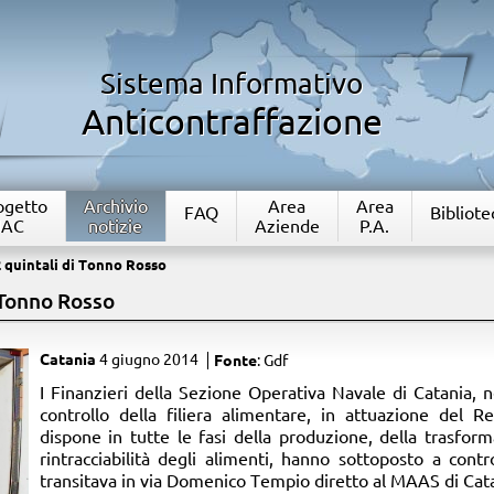
Sistema Informativo
Anticontraffazione
rogetto
Archivio
Area
Area
FAQ
Bibliote
IAC
notizie
Aziende
P.A.
 quintali di Tonno Rosso
 Tonno Rosso
Catania
4 giugno 2014
Fonte
: Gdf
​I Finanzieri della Sezione Operativa Navale di Catania, n
controllo della filiera alimentare, in attuazione del
dispone in tutte le fasi della produzione, della trasform
rintracciabilità degli alimenti, hanno sottoposto a cont
transitava in via Domenico Tempio diretto al MAAS di Cata