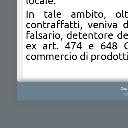
locale.
In tale ambito, ol
contraffatti, veniva d
falsario, detentore de
ex art. 474 e 648 C
commercio di prodotti 
Copy
Co