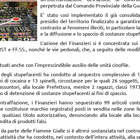
perpetrata dal Comando Provinciale della Gua
E’ stato così implementato il già consolida
presidio del territorio finalizzato a garantire
contrasto ai fenomeni illeciti, in particolare l
e la diffusione e lo spaccio di sostanze stupe
L’azione dei Finanzieri si è concentrata sui l
RST e FF.SS., nonché le vie pedonali, che, a seguito delle modif
ttuati anche con l’imprescindibile ausilio delle unità cinofile.
re degli stupefacenti ha condotto al sequestro complessivo di 
di cocaina e 13 spinelli, circostanze per le quali 26 soggetti,
 assuntori, alla locale Prefettura, mentre 2 ragazzi, classi 19
ato di detenzione di sostanze stupefacenti ai fini di spaccio.
ntraffazione, i Finanzieri hanno sequestrato 99 articoli contra
che costituisce marchio registrato) posti in vendita nelle zone l
 qualsiasi titolo autorizzativo, denunciando alla locale alla l
ndita di prodotti falsi.
io da parte delle Fiamme Gialle si è altresì sostanziata nel contr
attività che ha condotto, nel contesto dell’intera attività, alla 