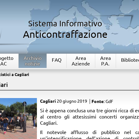
Sistema Informativo
Anticontraffazione
rogetto
Archivio
Area
Area
FAQ
Bibliote
IAC
notizie
Aziende
P.A.
stici a Cagliari
iari
Cagliari
20 giugno 2019
Fonte
: GdF
Si è appena conclusa una tre giorni ricca di ev
al centro gli attesissimi concerti organiz
Cagliari.
Il notevole afflusso di pubblico nel c
un’intensificazione dell’azione di contr