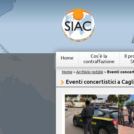
Cos'è la
Il p
Home
contraffazione
S
Home
>
Archivio notizie
>
Eventi concerti
Eventi concertistici a Cagl