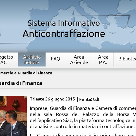
Sistema Informativo
Anticontraffazione
rogetto
Archivio
Area
Area
FAQ
Bibliote
IAC
notizie
Aziende
P.A.
mercio e Guardia di Finanza
ardia di Finanza
Trieste
26 giugno 2015
Fonte
: GdF
Imprese, Guardia di Finanza e Camera di commer
nella sala Rossa del Palazzo della Borsa V
dell’applicativo Siac, la piattaforma tecnologica in
di analisi e controllo in materia di contraffazione.
La Camera di commercio è in prima linea per 