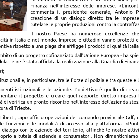
Finanza nell’interesse delle imprese. <L’incon
commenta il presidente camerale, Antonio Pa
creazione di un dialogo diretto tra le impres
tutelare le proprie produzioni contro la contraffa
Il nostro Paese ha numerose eccellenze che
cità in Italia e nel mondo. Imprese e cittadini vanno protetti 
tiva rispetto a una piaga che affligge i prodotti di qualità italia
ambito di un progetto cofinanziato dall’Unione Europea - ha spi
a - e ne è stata affidata la realizzazione alla Guardia di Finanza
i;
tituzionali e, in particolare, tra le Forze di polizia e tra queste e 
nenti istituzionali e le aziende. L’obiettivo è quello di crear
entare il progetto e creare quel rapporto diretto impresa-f
 di verifica un pronto riscontro nell’interesse dell’azienda stes
ura di Trieste.
iberti, capo ufficio operazioni del comando provinciale Gdf, qu
 le funzioni e le modalità di accesso alla piattaforma. <Punt
dialogo con le aziende del territorio, affinché le nostre attivi
 proprio a tutela di aziende e consumatori. Non dimentichiamo