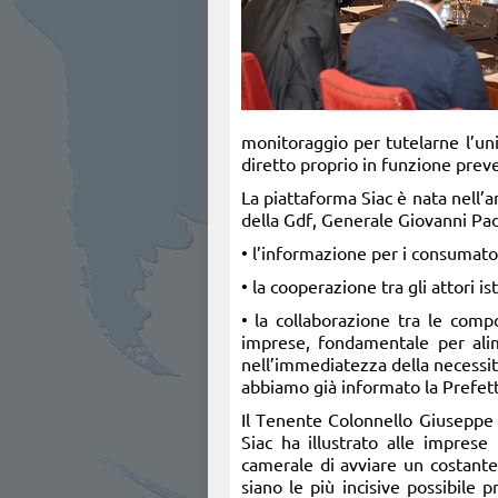
monitoraggio per tutelarne l’uni
diretto proprio in funzione preven
La piattaforma Siac è nata nell’
della Gdf, Generale Giovanni Padul
• l’informazione per i consumator
• la cooperazione tra gli attori is
• la collaborazione tra le compo
imprese, fondamentale per alim
nell’immediatezza della necessità
abbiamo già informato la Prefett
Il Tenente Colonnello Giuseppe L
Siac ha illustrato alle imprese
camerale di avviare un costante 
siano le più incisive possibile