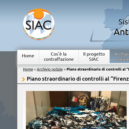
Si
Ant
Cos'è la
Il progetto
Archivi
Home
contraffazione
SIAC
notizi
Home
>
Archivio notizie
>
Piano straordinario di controlli al 
Piano straordinario di controlli al “Firen