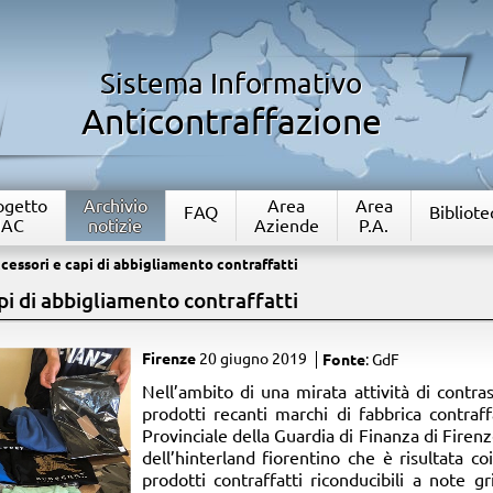
Sistema Informativo
Anticontraffazione
rogetto
Archivio
Area
Area
FAQ
Bibliote
IAC
notizie
Aziende
P.A.
cessori e capi di abbigliamento contraffatti
pi di abbigliamento contraffatti
Firenze
20 giugno 2019
Fonte
: GdF
​Nell’ambito di una mirata attività di contr
prodotti recanti marchi di fabbrica contraf
Provinciale della Guardia di Finanza di Fire
dell’hinterland fiorentino che è risultata coi
prodotti contraffatti riconducibili a note gr