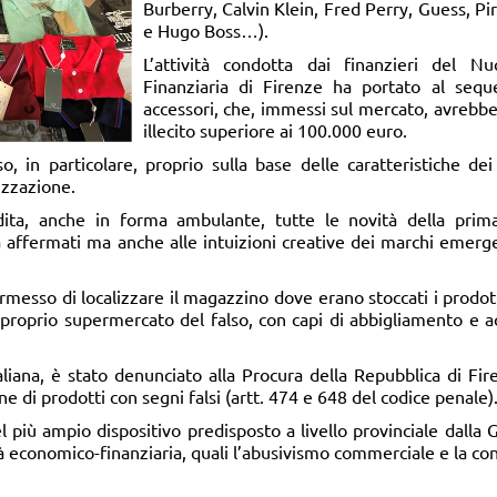
Burberry, Calvin Klein, Fred Perry, Guess, Pi
e Hugo Boss…).
L’attività condotta dai finanzieri del N
Finanziaria di Firenze ha portato al sequ
accessori, che, immessi sul mercato, avrebbe
illecito superiore ai 100.000 euro.
o, in particolare, proprio sulla base delle caratteristiche de
izzazione.
ndita, anche in forma ambulante, tutte le novità della pri
 affermati ma anche alle intuizioni creative dei marchi emerge
rmesso di localizzare il magazzino dove erano stoccati i prodot
 proprio supermercato del falso, con capi di abbigliamento e a
taliana, è stato denunciato alla Procura della Repubblica di Fire
 di prodotti con segni falsi (artt. 474 e 648 del codice penale)
el più ampio dispositivo predisposto a livello provinciale dalla 
à economico-finanziaria, quali l’abusivismo commerciale e la co