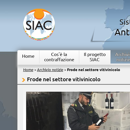
Si
Ant
Cos'è la
Il progetto
Archivi
Home
contraffazione
SIAC
notizi
Home
>
Archivio notizie
>
Frode nel settore vitivinicolo
Frode nel settore vitivinicolo