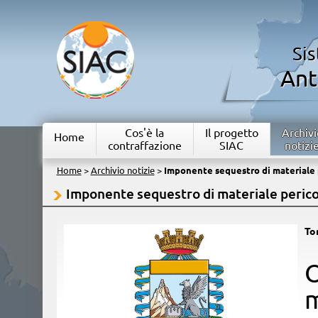
Si
Ant
Cos'è la
Il progetto
Archivi
Home
contraffazione
SIAC
notizi
Home
>
Archivio notizie
>
Imponente sequestro di materiale 
Imponente sequestro di materiale peric
To
​
m