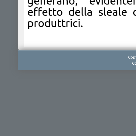
generano, evident
effetto della sleale 
produttrici.
Copy
Co