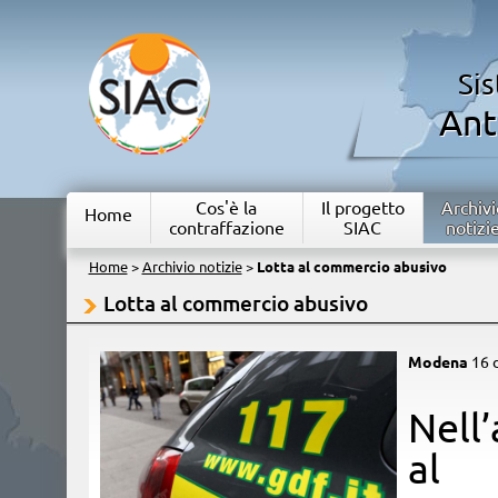
Si
Ant
Cos'è la
Il progetto
Archivi
Home
contraffazione
SIAC
notizi
Home
>
Archivio notizie
>
Lotta al commercio abusivo
Lotta al commercio abusivo
Modena
16 
​Nell
al 