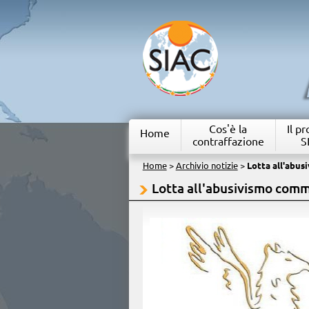
Cos'è la
Il p
Home
contraffazione
S
Home
>
Archivio notizie
>
Lotta all'abu
Lotta all'abusivismo comm