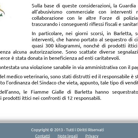
Sulla base di queste considerazioni, la Guardia
all’abusivismo commerciale con interventi 
collaborazione con le altre Forze di polizia
trascurando i conseguenti riflessi fiscali e sanitari
In particolare, nei giorni scorsi, in Barletta, 
interventi, che hanno portato al sequestro di ci
quasi 300 kilogrammi, nonché di prodotti ittici
 senza alcuna autorizzazione. Sono scattate diverse segnalaz
rce è stata donata in beneficienza ad enti caritatevoli.
 contestata una violazione sanabile in via amministrativa con il p
e del medico veterinario, sono stati distrutti ed il responsabile è
ato l’ordinanza del Sindaco che vieta, appunto, tale tipo di vendi
 dell’anno, le Fiamme Gialle di Barletta hanno sequestrat
 prodotti ittici nei confronti di 12 responsabili.
Copyright © 2013 - Tutti i Diritti Riservati
Contatti
Note legali
Privacy