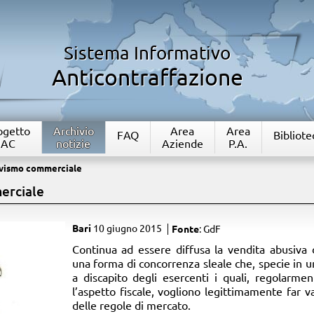
Sistema Informativo
Anticontraffazione
rogetto
Archivio
Area
Area
FAQ
Bibliote
IAC
notizie
Aziende
P.A.
sivismo commerciale
erciale
Bari
10 giugno 2015
Fonte
: GdF
​Continua ad essere diffusa la vendita abusiva 
una forma di concorrenza sleale che, specie in u
a discapito degli esercenti i quali, regolarmen
l’aspetto fiscale, vogliono legittimamente far val
delle regole di mercato.