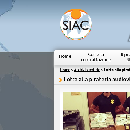
Cos'è la
Il p
Home
contraffazione
S
Home
>
Archivio notizie
>
Lotta alla pira
Lotta alla pirateria audiov