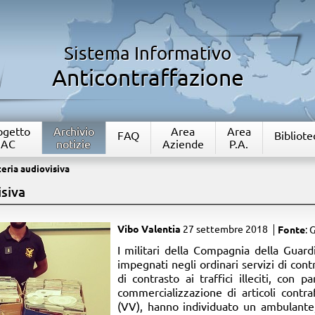
Sistema Informativo
Anticontraffazione
rogetto
Archivio
Area
Area
FAQ
Bibliote
IAC
notizie
Aziende
P.A.
teria audiovisiva
isiva
Vibo Valentia
27 settembre 2018
Fonte
: 
​I militari della Compagnia della Guard
impegnati negli ordinari servizi di cont
di contrasto ai traffici illeciti, con par
commercializzazione di articoli contra
(VV), hanno individuato un ambulante,