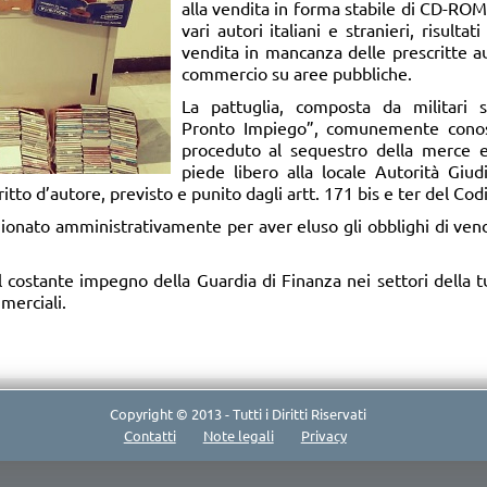
alla vendita in forma stabile di CD-ROM
vari autori italiani e stranieri, risultat
vendita in mancanza delle prescritte au
commercio su aree pubbliche.
La pattuglia, composta da militari s
Pronto Impiego”, comunemente conosc
proceduto al sequestro della merce e
piede libero alla locale Autorità Giudi
ritto d’autore, previsto e punito dagli artt. 171 bis e ter del Cod
nzionato amministrativamente per aver eluso gli obblighi di vend
 il costante impegno della Guardia di Finanza nei settori della t
merciali.
Copyright © 2013 - Tutti i Diritti Riservati
Contatti
Note legali
Privacy