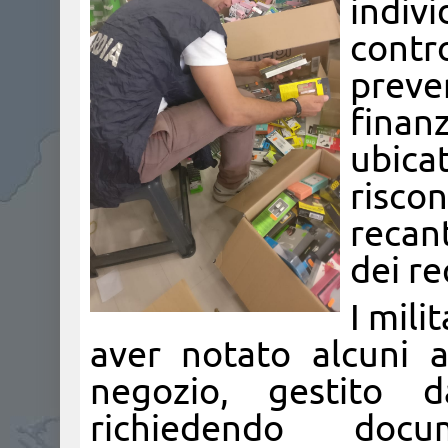
indiv
contr
preve
finan
ubic
risco
recant
dei re
I mili
aver notato alcuni ar
negozio, gestito da
richiedendo docu