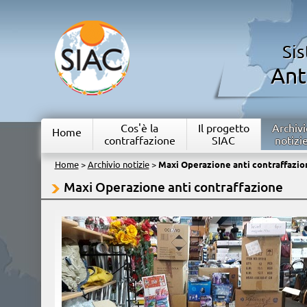
Si
Ant
Cos'è la
Il progetto
Archivi
Home
contraffazione
SIAC
notizi
Home
>
Archivio notizie
>
Maxi Operazione anti contraffazio
Maxi Operazione anti contraffazione