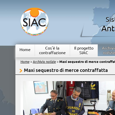
Si
Ant
Cos'è la
Il progetto
Archivi
Home
contraffazione
SIAC
notizi
Home
>
Archivio notizie
>
Maxi sequestro di merce contraffa
Maxi sequestro di merce contraffatta