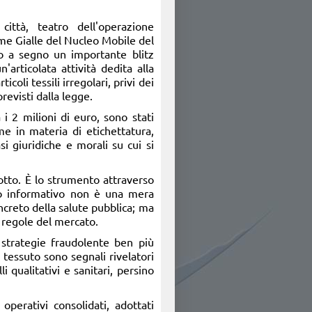
città, teatro dell'operazione
e Gialle del Nucleo Mobile del
 a segno un importante blitz
n'articolata attività dedita alla
ticoli tessili irregolari, privi dei
revisti dalla legge.
i 2 milioni di euro, sono stati
e in materia di etichettatura,
si giuridiche e morali su cui si
dotto. È lo strumento attraverso
ligo informativo non è una mera
ncreto della salute pubblica; ma
e regole del mercato.
 strategie fraudolente ben più
 tessuto sono segnali rivelatori
 qualitativi e sanitari, persino
operativi consolidati, adottati