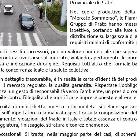
Provinciale di Prato.
Nel cuore produttivo della 
“Mercato Sommerso", le Fiamm
Gruppo di Prato hanno messo
ispettivo, portando alla luce u
distribuzione su larga scala di ar
requisiti minimi di conformità p
tti tessili e accessori, per un valore commerciale che supera 
ronta a riversarsi sul mercato, violando apertamente le norm
sa e indicazione di origine. Requisiti tutt'altro che formali: ba
la concorrenza leale e la salute collettiva.
n dettaglio trascurabile, è in realtà la carta d'identità del pro
o, il mercato regolato, la qualità garantita. Rispettare l'obb
nza, un gesto di responsabilità verso l'ambiente, un presidio co
ile contro l'illegalità che mortifica le imprese oneste e altera l
ocuità di un'etichetta omessa o incompleta, si celano spesso
ni sull'importatore o la mancata specifica sulla composizione del
mento, violazioni del Made in Italy e totale assenza di controlli
eggiatura, finissaggio, stiratura e confezionamento.
ccasionali. Si tratta, nella maggior parte dei casi, di schemi 