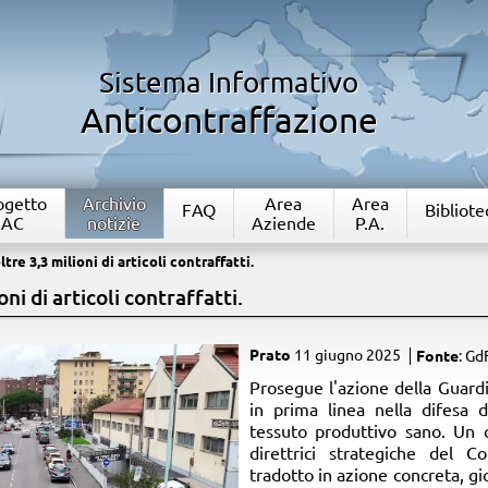
Sistema Informativo
Anticontraffazione
rogetto
Archivio
Area
Area
FAQ
Bibliote
IAC
notizie
Aziende
P.A.
tre 3,3 milioni di articoli contraffatti.
ni di articoli contraffatti.
Prato
11 giugno 2025
Fonte
: Gd
​Prosegue l'azione della Guardi
in prima linea nella difesa 
tessuto produttivo sano. Un 
direttrici strategiche del
tradotto in azione concreta, 