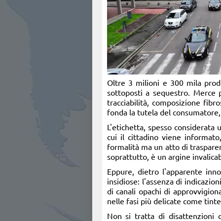
Oltre 3 milioni e 300 mila prodo
sottoposti a sequestro. Merce p
tracciabilità, composizione fibro
fonda la tutela del consumatore, 
L'etichetta, spesso considerata u
cui il cittadino viene informat
formalità ma un atto di traspare
soprattutto, è un argine invalicab
Eppure, dietro l'apparente inn
insidiose: l'assenza di indicazio
di canali opachi di approvvigiona
nelle fasi più delicate come tint
Non si tratta di disattenzioni o