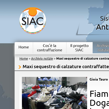
Si
Ant
Cos'è la
Il progetto
Archivi
Home
contraffazione
SIAC
notizi
Home
>
Archivio notizie
>
Maxi sequestro di calzature contra
Maxi sequestro di calzature contraffatte
Gioia Tauro 
​Fia
Doga