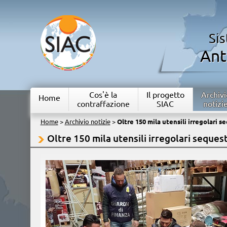
Si
Ant
Cos'è la
Il progetto
Archivi
Home
contraffazione
SIAC
notizi
Home
>
Archivio notizie
>
Oltre 150 mila utensili irregolari s
Oltre 150 mila utensili irregolari sequest