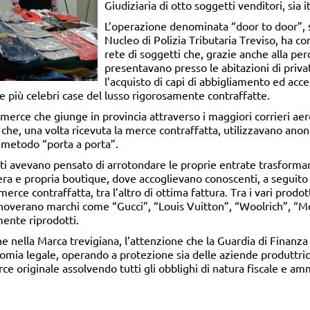
Giudiziaria di otto soggetti venditori, sia it
L’operazione denominata “door to door”, sv
Nucleo di Polizia Tributaria Treviso, ha c
rete di soggetti che, grazie anche alla per
presentavano presso le abitazioni di priva
l’acquisto di capi di abbigliamento ed acce
lle più celebri case del lusso rigorosamente contraffatte.
i merce che giunge in provincia attraverso i maggiori corrieri aere
 che, una volta ricevuta la merce contraffatta, utilizzavano anon
l metodo “porta a porta”.
iati avevano pensato di arrotondare le proprie entrate trasforma
era e propria boutique, dove accoglievano conoscenti, a seguito 
rce contraffatta, tra l’altro di ottima fattura. Tra i vari prodott
annoverano marchi come “Gucci”, “Louis Vuitton”, “Woolrich”, “M
amente riprodotti.
ella Marca trevigiana, l’attenzione che la Guardia di Finanza de
omia legale, operando a protezione sia delle aziende produttrici
originale assolvendo tutti gli obblighi di natura fiscale e ammi