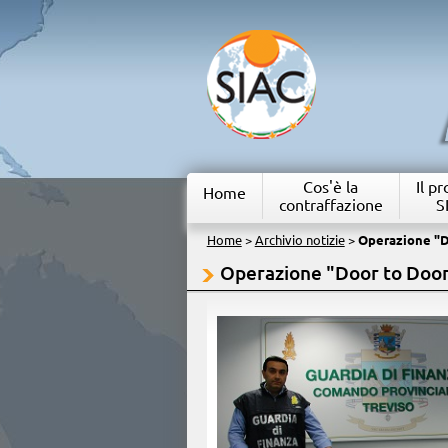
Cos'è la
Il p
Home
contraffazione
S
Home
>
Archivio notizie
>
Operazione "D
Operazione "Door to Doo