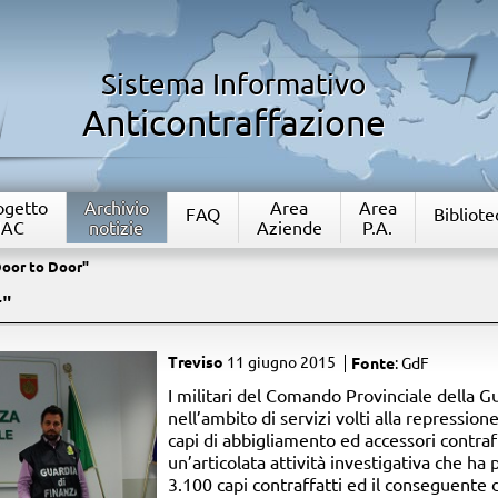
Sistema Informativo
Anticontraffazione
rogetto
Archivio
Area
Area
FAQ
Bibliote
IAC
notizie
Aziende
P.A.
oor to Door"
r"
Treviso
11 giugno 2015
Fonte
: GdF
​I militari del Comando Provinciale della G
nell’ambito di servizi volti alla repressio
capi di abbigliamento ed accessori contraf
un’articolata attività investigativa che ha 
3.100 capi contraffatti ed il conseguente 